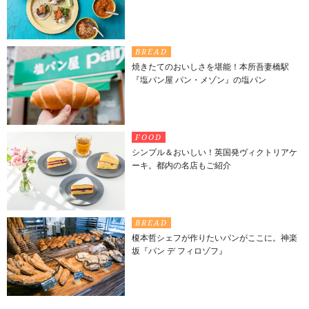
BREAD
焼きたてのおいしさを堪能！本所吾妻橋駅
『塩パン屋 パン・メゾン』の塩パン
FOOD
シンプル＆おいしい！英国発ヴィクトリアケ
ーキ。都内の名店もご紹介
BREAD
榎本哲シェフが作りたいパンがここに。神楽
坂『パン デ フィロゾフ』