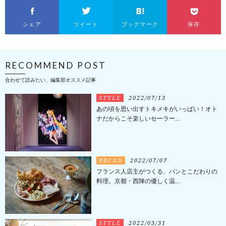
シェア
ツイート
ブックマーク
保存
RECOMMEND POST
合わせて読みたい、編集部オススメ記事
STYLE
2022/07/13
あの頃を思い出すトキメキがいっぱい！オト
ナだからこそ楽しいセーラー...
BREAD
2022/07/07
フランス人店主がつくる、パンとこだわりの
料理。京都・西陣の優しく温...
STYLE
2022/03/31