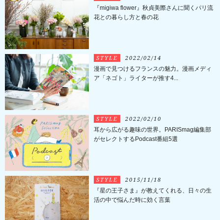
『migiwa flower』秋貞美際さんに聞くパリ流
花との暮らし方と春の花
STYLE
2022/02/14
漫画で見つけるフランスの魅力。漫画メディ
ア「ネゴト」ライターが推す4...
STYLE
2022/02/10
耳から広がる趣味の世界。PARISmag編集部
がセレクトするPodcast番組5選
STYLE
2015/11/18
『星の王子さま』が教えてくれる、日々の生
活の中で悩んだ時に効く言葉