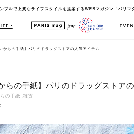
ンプルで上質なライフスタイルを提案するWEBマガジン “パリマ
LIFE
EVE
▼
ンからの手紙】パリのドラッグストアの人気アイテム
からの手紙】パリのドラッグストア
らの手紙
,
雑貨
t