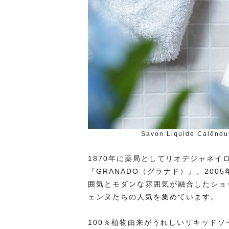
Savon Liquide Calên
1870年に薬局としてリオデジャネイ
『GRANADO（グラナド）』。20
囲気とモダンな雰囲気が融合したショ
ェンヌたちの人気を集めています。
100％植物由来がうれしいリキッド