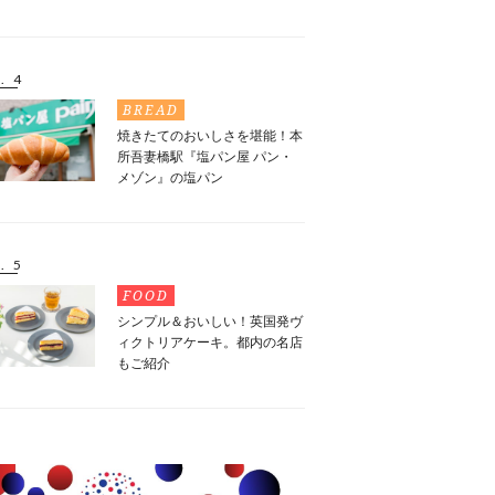
. 4
BREAD
焼きたてのおいしさを堪能！本
所吾妻橋駅『塩パン屋 パン・
メゾン』の塩パン
. 5
FOOD
シンプル＆おいしい！英国発ヴ
ィクトリアケーキ。都内の名店
もご紹介