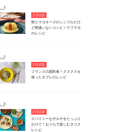
. 1
FOOD
卵とマヨネーズのシンプルだけ
ど間違いないコンビ！ウフマヨ
のレシピ
. 2
FOOD
フランスの国民食！クスクスを
使ったタブレのレシピ
. 3
FOOD
スパイシーなサルサをたっぷり
かけて！おうちで楽しむタコス
レシピ