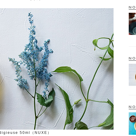
NO
NO
NO
odigieuse 50ml（NUXE）