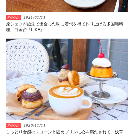
FOOD
2021/01/11
原シェフが旅先で出合った味に着想を得て作り上げる多国籍料
理。白金台『LIKE』
FOOD
2020/11/11
しっとり食感のスコーンと固めプリンに心を満たされて。浅草