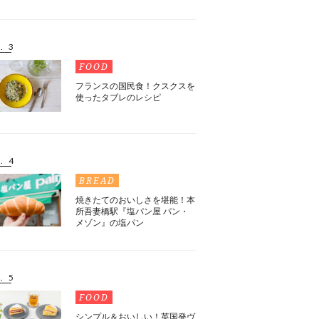
. 3
FOOD
フランスの国民食！クスクスを
使ったタブレのレシピ
. 4
BREAD
焼きたてのおいしさを堪能！本
所吾妻橋駅『塩パン屋 パン・
メゾン』の塩パン
. 5
FOOD
シンプル＆おいしい！英国発ヴ