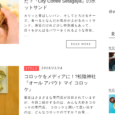
た？『City Coffee Setagaya』のホ
ットサンド
@p
カリッと香ばしいパン、そしてとろけるチー
ズ。食べるとなんだか気分が上がるホットサ
ンド。身近だけれど少し特別感もあって、
日々をがんばるパワーをくれるような存在。
...
READ MORE
NO
2016/11/14
STYLE
コロッケをメディアに！?松陰神社
『オール アバウト マイ コロッ
ケ』
NO
最近はさまざまな専門店が注目されています
が、今回ご紹介するのは、みんな大好きコロ
ッケの専門店。 コロッケと聞いて思い出す
のは、どんなコロッケのですか？お母...