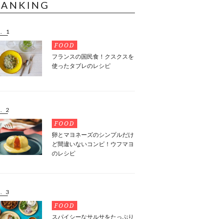
RANKING
. 1
FOOD
フランスの国民食！クスクスを
使ったタブレのレシピ
. 2
FOOD
卵とマヨネーズのシンプルだけ
ど間違いないコンビ！ウフマヨ
のレシピ
. 3
FOOD
スパイシーなサルサをたっぷり