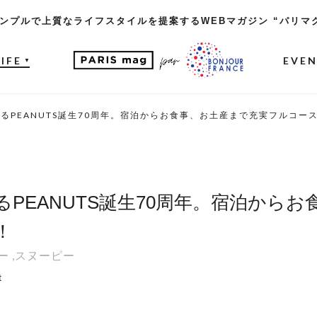
ンプルで上質なライフスタイルを提案するWEBマガジン “パリマ
LIFE
EVE
▼
るPEANUTS誕生70周年。宿泊からお食事、お土産まで充実フルコー
PEANUTS誕生70周年。宿泊から
！
ー
,
スヌーピー
t