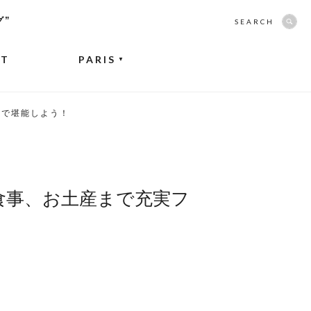
グ”
SEARCH
NT
PARIS
▼
スで堪能しよう！
お食事、お土産まで充実フ