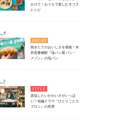
かけて！おうちで楽しむタコス
レシピ
. 4
BREAD
焼きたてのおいしさを堪能！本
所吾妻橋駅『塩パン屋 パン・
メゾン』の塩パン
. 5
STYLE
真似したいかわいさがいっぱ
い！短編ドラマ『ひとりごとエ
プロン』の世界