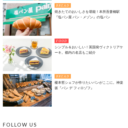
BREAD
焼きたてのおいしさを堪能！本所吾妻橋駅
『塩パン屋 パン・メゾン』の塩パン
FOOD
シンプル＆おいしい！英国発ヴィクトリアケ
ーキ。都内の名店もご紹介
BREAD
榎本哲シェフが作りたいパンがここに。神楽
坂『パン デ フィロゾフ』
FOLLOW US