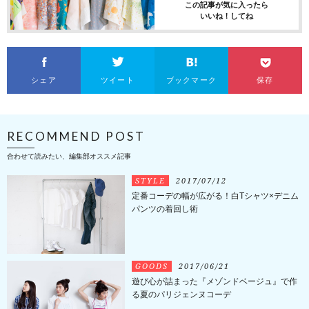
この記事が気に入ったら
いいね！してね
シェア
ツイート
ブックマーク
保存
RECOMMEND POST
合わせて読みたい、編集部オススメ記事
STYLE
2017/07/12
定番コーデの幅が広がる！白Tシャツ×デニム
パンツの着回し術
GOODS
2017/06/21
遊び心が詰まった『メゾンドベージュ』で作
る夏のパリジェンヌコーデ