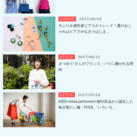
GOODS
2017/06/19
大ぶり＆個性派ピアスがトレンド！夏のおし
ゃれはピアスがなきゃはじま...
STYLE
2017/06/12
まつゆう*さんがフランス・パリに魅かれる理
由
STYLE
2017/05/24
IDÉE×minä perhonen×無印良品から誕生した
毎日着たい服！POOL「いろいろ...