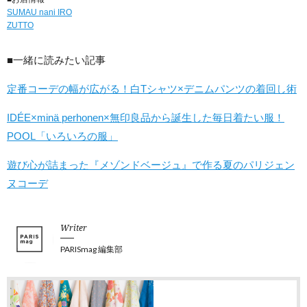
SUMAU nani IRO
ZUTTO
■一緒に読みたい記事
定番コーデの幅が広がる！白Tシャツ×デニムパンツの着回し術
IDÉE×minä perhonen×無印良品から誕生した毎日着たい服！
POOL「いろいろの服」
遊び心が詰まった『メゾンドベージュ』で作る夏のパリジェン
ヌコーデ
Writer
PARISmag 編集部