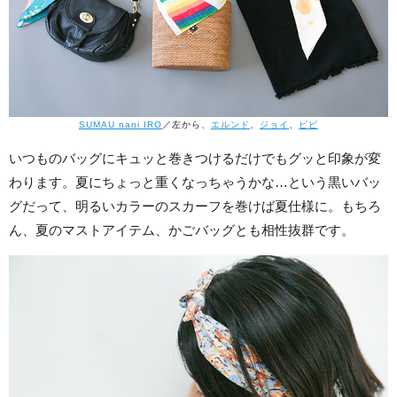
SUMAU nani IRO
／左から、
エルンド
、
ジョイ
、
ピピ
いつものバッグにキュッと巻きつけるだけでもグッと印象が変
わります。夏にちょっと重くなっちゃうかな…という黒いバッ
グだって、明るいカラーのスカーフを巻けば夏仕様に。もちろ
ん、夏のマストアイテム、かごバッグとも相性抜群です。