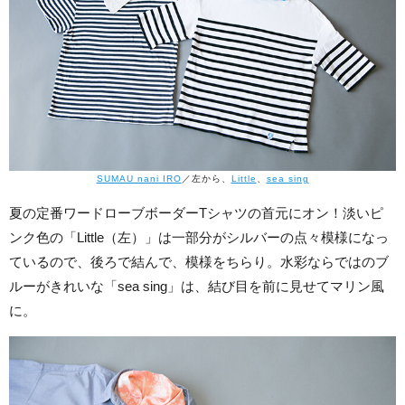
SUMAU nani IRO
／左から、
Little
、
sea sing
夏の定番ワードローブボーダーTシャツの首元にオン！淡いピ
ンク色の「Little（左）」は一部分がシルバーの点々模様になっ
ているので、後ろで結んで、模様をちらり。水彩ならではのブ
ルーがきれいな「sea sing」は、結び目を前に見せてマリン風
に。