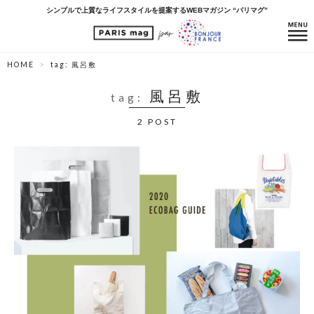
シンプルで上質なライフスタイルを提案するWEBマガジン “パリマグ”
HOME
tag: 風呂敷
風呂敷
tag:
2 POST