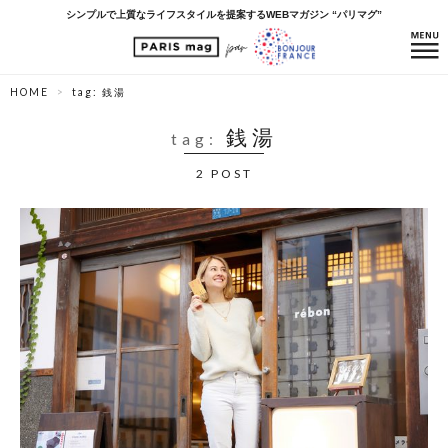
シンプルで上質なライフスタイルを提案するWEBマガジン “パリマグ”
HOME
tag: 銭湯
銭湯
tag:
2 POST