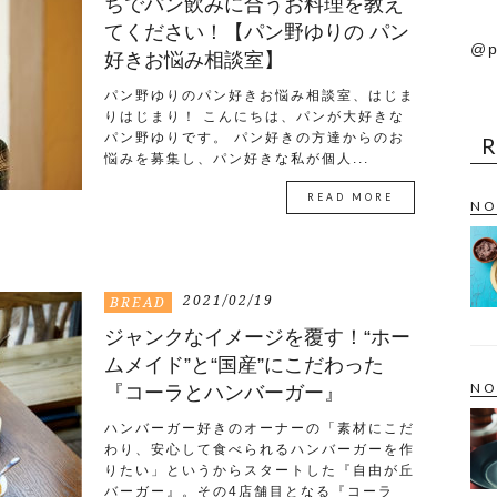
ちでパン飲みに合うお料理を教え
てください！【パン野ゆりの パン
@p
好きお悩み相談室】
パン野ゆりのパン好きお悩み相談室、はじま
りはじまり！ こんにちは、パンが大好きな
パン野ゆりです。 パン好きの方達からのお
悩みを募集し、パン好きな私が個人...
READ MORE
NO
2021/02/19
BREAD
ジャンクなイメージを覆す！“ホー
ムメイド”と“国産”にこだわった
NO
『コーラとハンバーガー』
ハンバーガー好きのオーナーの「素材にこだ
わり、安心して食べられるハンバーガーを作
りたい」というからスタートした『自由が丘
バーガー』。その4店舗目となる『コーラ