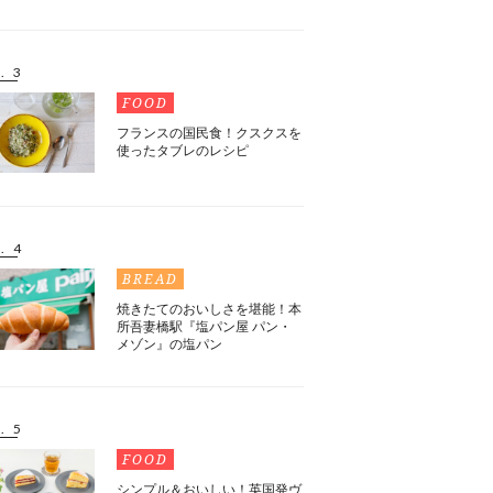
. 3
FOOD
フランスの国民食！クスクスを
使ったタブレのレシピ
. 4
BREAD
焼きたてのおいしさを堪能！本
所吾妻橋駅『塩パン屋 パン・
メゾン』の塩パン
. 5
FOOD
シンプル＆おいしい！英国発ヴ