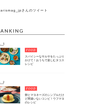
arismag_jpさんのツイート
RANKING
. 1
FOOD
スパイシーなサルサをたっぷり
かけて！おうちで楽しむタコス
レシピ
. 2
FOOD
卵とマヨネーズのシンプルだけ
ど間違いないコンビ！ウフマヨ
のレシピ