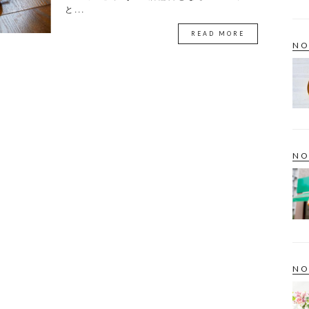
と...
READ MORE
NO
NO
NO