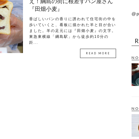
え！綱島の街に根差すパン屋さん
『田畑小麦』
@p
香ばしいパンの香りに誘われて住宅街の中を
歩いていくと、看板に描かれた羊と目が合い
ました。羊の足元には『田畑小麦』の文字。
東急東横線「綱島駅」から徒歩約10分の
距...
READ MORE
NO
NO