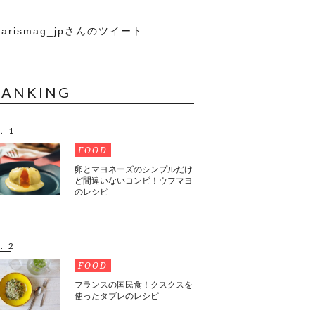
arismag_jpさんのツイート
RANKING
. 1
FOOD
卵とマヨネーズのシンプルだけ
ど間違いないコンビ！ウフマヨ
のレシピ
. 2
FOOD
フランスの国民食！クスクスを
使ったタブレのレシピ