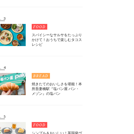
. 3
FOOD
スパイシーなサルサをたっぷり
かけて！おうちで楽しむタコス
レシピ
. 4
BREAD
焼きたてのおいしさを堪能！本
所吾妻橋駅『塩パン屋 パン・
メゾン』の塩パン
. 5
FOOD
シンプル＆おいしい！英国発ヴ