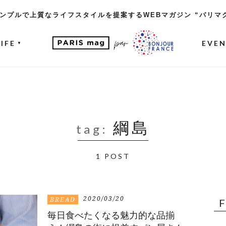
ンプルで上質なライフスタイルを提案するWEBマガジン “パリマ
LIFE
EVE
▼
綱島
tag:
1 POST
2020/03/20
BREAD
毎日食べたくなる魅力的な品揃