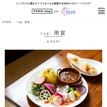
シンプルで上質なライフスタイルを提案するWEBマガジン “パリマグ”
HOME
tag: 用賀
用賀
tag:
4 POST