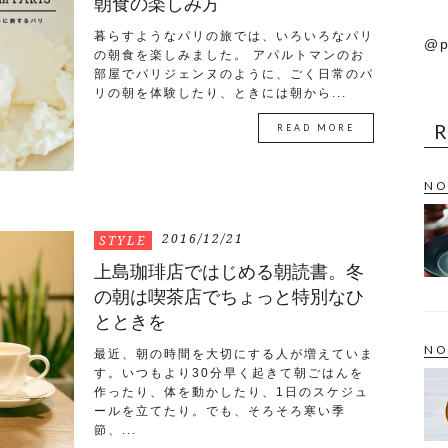
朝食の楽しみ方
暮らすようなパリの旅では、いろいろなパリ
@p
の朝食を楽しみました。 アパルトマンのお
部屋でパリジェンヌのように、ごく日常のパ
リの朝を体験したり、ときには朝から...
READ MORE
NO
2016/12/21
STYLE
上島珈琲店ではじめる朝読書。冬
の朝は喫茶店でちょっと特別なひ
とときを
NO
最近、朝の時間を大切にする人が増えていま
す。いつもより30分早く起きて朝ごはんを
作ったり、体を動かしたり、1日のスケジュ
ールを立てたり。でも、そろそろ寒い季
節、...