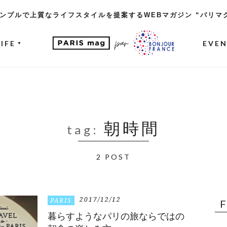
ンプルで上質なライフスタイルを提案するWEBマガジン “パリマ
LIFE
EVE
▼
朝時間
tag:
2 POST
2017/12/12
PARIS
暮らすようなパリの旅ならではの