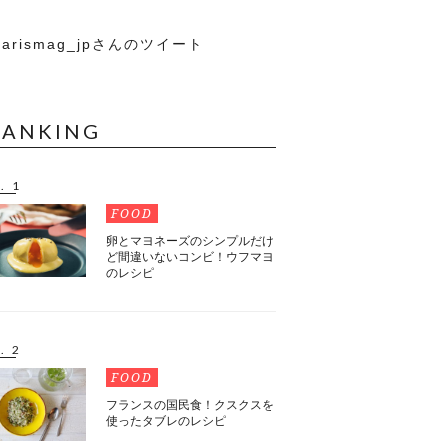
arismag_jpさんのツイート
RANKING
. 1
FOOD
卵とマヨネーズのシンプルだけ
ど間違いないコンビ！ウフマヨ
のレシピ
. 2
FOOD
フランスの国民食！クスクスを
使ったタブレのレシピ