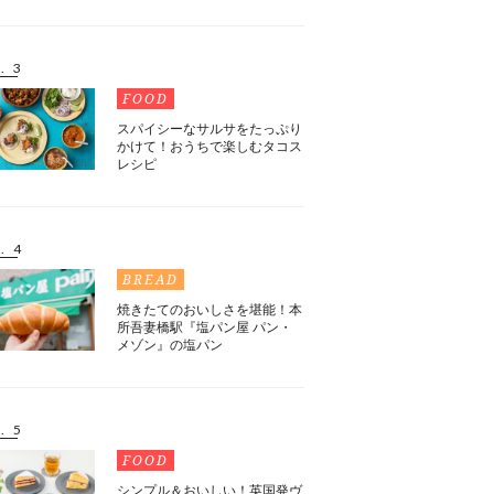
. 3
FOOD
スパイシーなサルサをたっぷり
かけて！おうちで楽しむタコス
レシピ
. 4
BREAD
焼きたてのおいしさを堪能！本
所吾妻橋駅『塩パン屋 パン・
メゾン』の塩パン
. 5
FOOD
シンプル＆おいしい！英国発ヴ