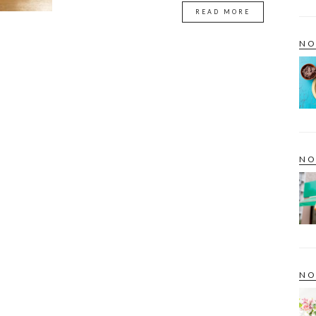
READ MORE
NO
NO
NO