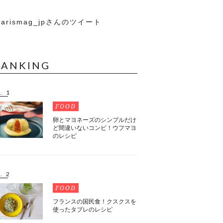
arismag_jpさんのツイート
RANKING
. 1
FOOD
卵とマヨネーズのシンプルだけ
ど間違いないコンビ！ウフマヨ
のレシピ
. 2
FOOD
フランスの国民食！クスクスを
使ったタブレのレシピ