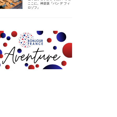
ここに。神楽坂『パン デ フィ
ロゾフ』