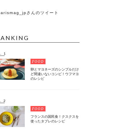
arismag_jpさんのツイート
RANKING
. 1
FOOD
卵とマヨネーズのシンプルだけ
ど間違いないコンビ！ウフマヨ
のレシピ
. 2
FOOD
フランスの国民食！クスクスを
使ったタブレのレシピ