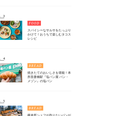
. 3
FOOD
スパイシーなサルサをたっぷり
かけて！おうちで楽しむタコス
レシピ
. 4
BREAD
焼きたてのおいしさを堪能！本
所吾妻橋駅『塩パン屋 パン・
メゾン』の塩パン
. 5
BREAD
榎本哲シェフが作りたいパンが