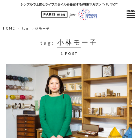
シンプルで上質なライフスタイルを提案するWEBマガジン “パリマグ”
HOME
tag: 小林モー子
小林モー子
tag:
1 POST