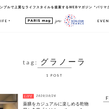
ンプルで上質なライフスタイルを提案するWEBマガジン “パリマ
LIFE
EVE
▼
グラノーラ
tag:
1 POST
2020/10/26
LIFE
薬膳をカジュアルに楽しめる乾物