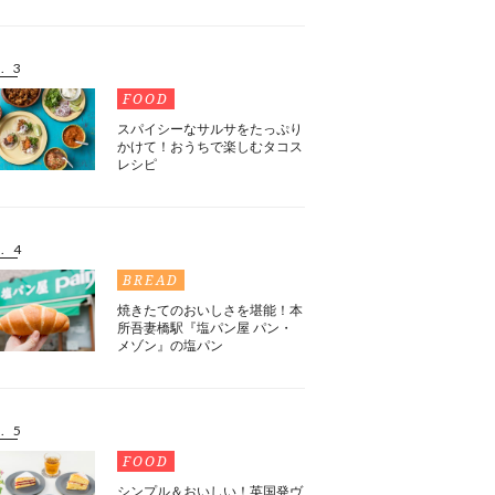
. 3
FOOD
スパイシーなサルサをたっぷり
かけて！おうちで楽しむタコス
レシピ
. 4
BREAD
焼きたてのおいしさを堪能！本
所吾妻橋駅『塩パン屋 パン・
メゾン』の塩パン
. 5
FOOD
シンプル＆おいしい！英国発ヴ