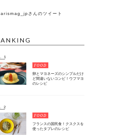
arismag_jpさんのツイート
RANKING
. 1
FOOD
卵とマヨネーズのシンプルだけ
ど間違いないコンビ！ウフマヨ
のレシピ
. 2
FOOD
フランスの国民食！クスクスを
使ったタブレのレシピ