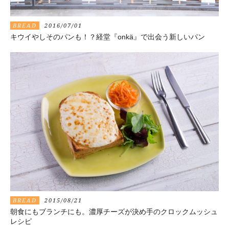
BREAD
2016/07/01
キウイやしそのパンも！？経堂『onkä』で出会う新しいパン
BREAD
2015/08/21
朝食にもブランチにも。濃厚チーズが決め手のクロックムッシュ
レシピ