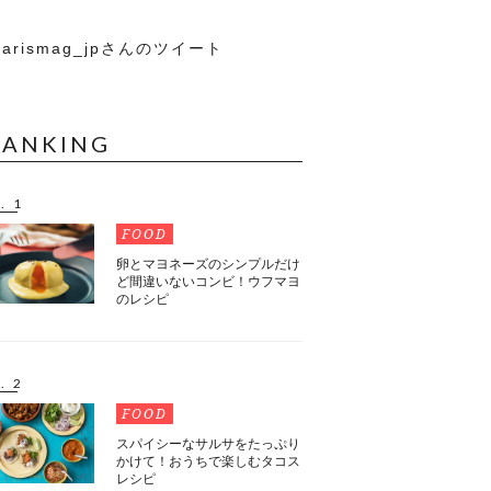
arismag_jpさんのツイート
RANKING
. 1
FOOD
卵とマヨネーズのシンプルだけ
ど間違いないコンビ！ウフマヨ
のレシピ
. 2
FOOD
スパイシーなサルサをたっぷり
かけて！おうちで楽しむタコス
レシピ