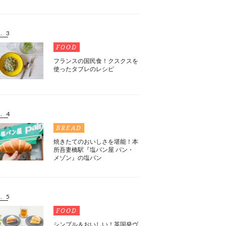
. 3
FOOD
フランスの国民食！クスクスを
使ったタブレのレシピ
. 4
BREAD
焼きたてのおいしさを堪能！本
所吾妻橋駅『塩パン屋 パン・
メゾン』の塩パン
. 5
FOOD
シンプル＆おいしい！英国発ヴ