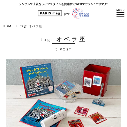
シンプルで上質なライフスタイルを提案するWEBマガジン “パリマグ”
HOME
tag: オペラ座
オペラ座
tag:
3 POST