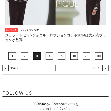
STYLE
2024/02/29
ジェラート ピケ×ジョエル・ロブションコラボ2024は大人流ブラ
ックが基調に
1
2
3
4
5
10
20
30
BACK
NEXT
FOLLOW US
PARISmagのFacebookページを
いいね！してください