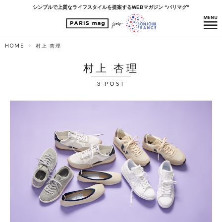
シンプルで上質なライフスタイルを提案するWEBマガジン “パリマグ”
HOME
村上 杏理
村上 杏理
3 POST