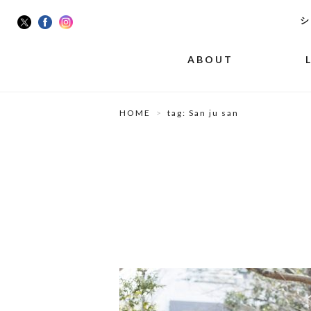
シ
ABOUT
HOME
tag: San ju san