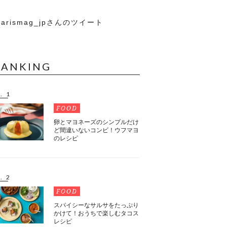
arismag_jpさんのツイート
RANKING
. 1
FOOD
卵とマヨネーズのシンプルだけ
ど間違いないコンビ！ウフマヨ
のレシピ
. 2
FOOD
スパイシーなサルサをたっぷり
かけて！おうちで楽しむタコス
レシピ