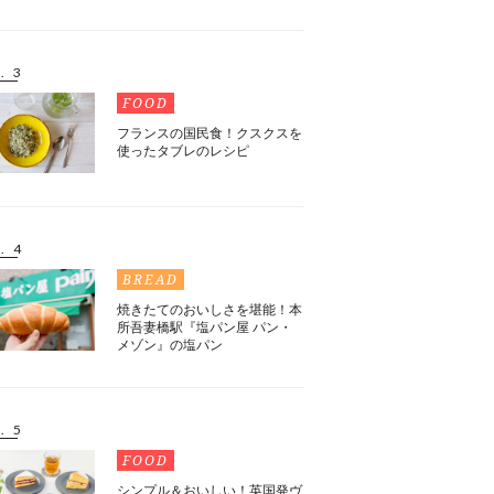
. 3
FOOD
フランスの国民食！クスクスを
使ったタブレのレシピ
. 4
BREAD
焼きたてのおいしさを堪能！本
所吾妻橋駅『塩パン屋 パン・
メゾン』の塩パン
. 5
FOOD
シンプル＆おいしい！英国発ヴ