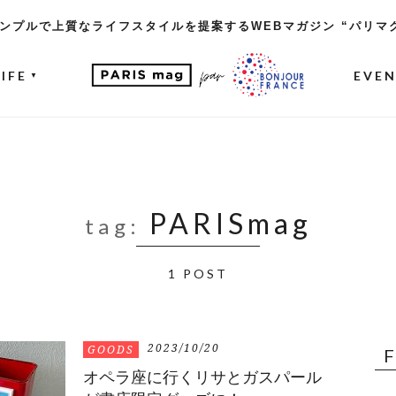
ンプルで上質なライフスタイルを提案するWEBマガジン “パリマ
LIFE
EVE
▼
PARISmag
tag:
1 POST
2023/10/20
GOODS
オペラ座に行くリサとガスパール