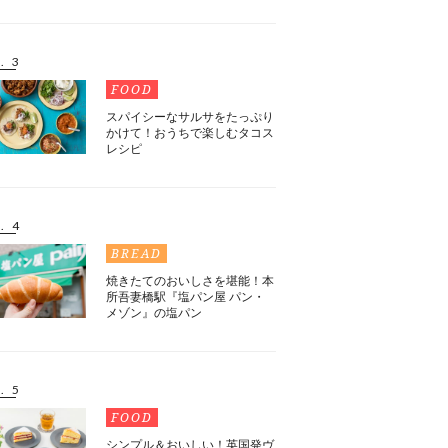
. 3
FOOD
スパイシーなサルサをたっぷり
かけて！おうちで楽しむタコス
レシピ
. 4
BREAD
焼きたてのおいしさを堪能！本
所吾妻橋駅『塩パン屋 パン・
メゾン』の塩パン
. 5
FOOD
シンプル＆おいしい！英国発ヴ