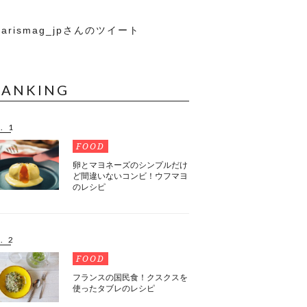
arismag_jpさんのツイート
RANKING
. 1
FOOD
卵とマヨネーズのシンプルだけ
ど間違いないコンビ！ウフマヨ
のレシピ
. 2
FOOD
フランスの国民食！クスクスを
使ったタブレのレシピ