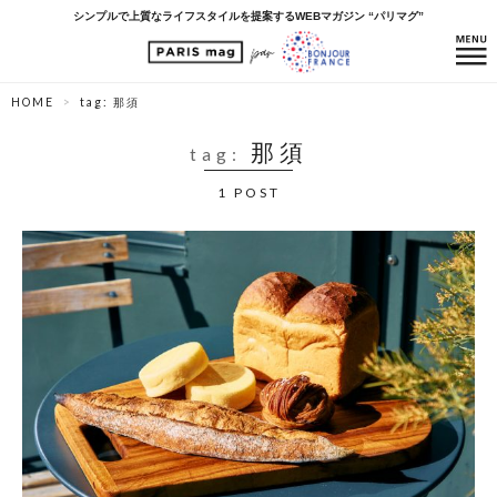
シンプルで上質なライフスタイルを提案するWEBマガジン “パリマグ”
HOME
tag: 那須
那須
tag:
1 POST