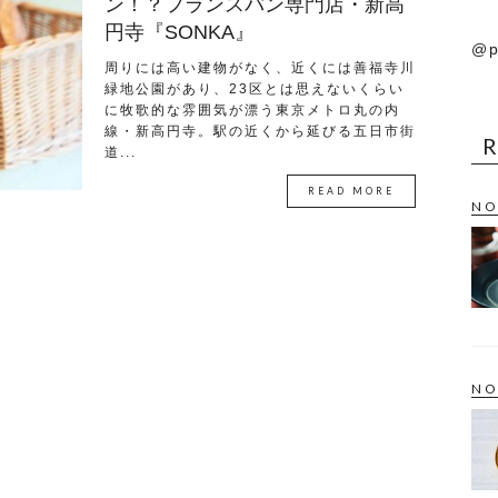
ン！？フランスパン専門店・新高
円寺『SONKA』
@p
周りには高い建物がなく、近くには善福寺川
緑地公園があり、23区とは思えないくらい
に牧歌的な雰囲気が漂う東京メトロ丸の内
線・新高円寺。駅の近くから延びる五日市街
道...
READ MORE
NO
NO