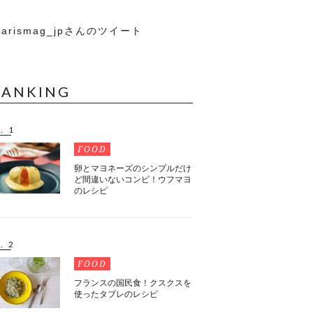
arismag_jpさんのツイート
RANKING
. 1
FOOD
卵とマヨネーズのシンプルだけ
ど間違いないコンビ！ウフマヨ
のレシピ
. 2
FOOD
フランスの国民食！クスクスを
使ったタブレのレシピ