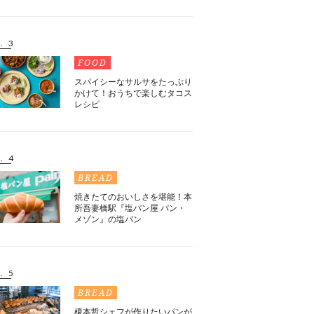
. 3
FOOD
スパイシーなサルサをたっぷり
かけて！おうちで楽しむタコス
レシピ
. 4
BREAD
焼きたてのおいしさを堪能！本
所吾妻橋駅『塩パン屋 パン・
メゾン』の塩パン
. 5
BREAD
榎本哲シェフが作りたいパンが