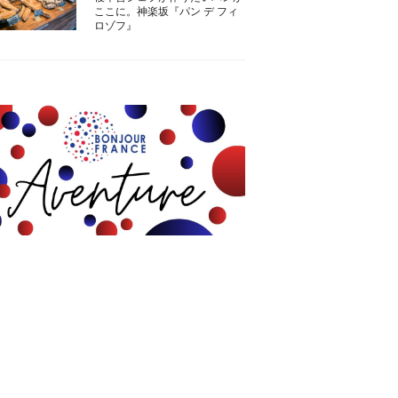
ここに。神楽坂『パン デ フィ
ロゾフ』