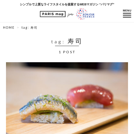
シンプルで上質なライフスタイルを提案するWEBマガジン “パリマグ”
HOME
tag: 寿司
寿司
tag:
1 POST