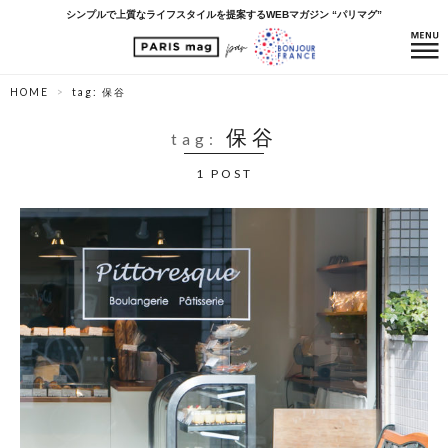
シンプルで上質なライフスタイルを提案するWEBマガジン “パリマグ”
HOME
tag: 保谷
保谷
tag:
1 POST