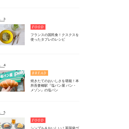
. 3
FOOD
フランスの国民食！クスクスを
使ったタブレのレシピ
. 4
BREAD
焼きたてのおいしさを堪能！本
所吾妻橋駅『塩パン屋 パン・
メゾン』の塩パン
. 5
FOOD
シンプル＆おいしい！英国発ヴ