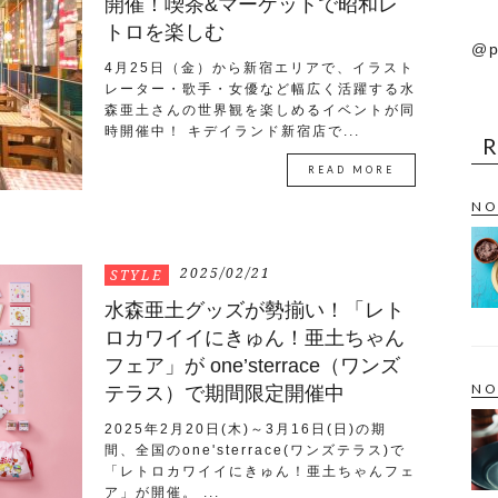
開催！喫茶&マーケットで昭和レ
トロを楽しむ
@p
4月25日（金）から新宿エリアで、イラスト
レーター・歌手・女優など幅広く活躍する水
森亜土さんの世界観を楽しめるイベントが同
時開催中！ キデイランド新宿店で...
READ MORE
NO
2025/02/21
STYLE
水森亜土グッズが勢揃い！「レト
ロカワイイにきゅん！亜土ちゃん
フェア」が one’sterrace（ワンズ
NO
テラス）で期間限定開催中
2025年2月20日(木)～3月16日(日)の期
間、全国のone'sterrace(ワンズテラス)で
「レトロカワイイにきゅん！亜土ちゃんフェ
ア」が開催。 ...