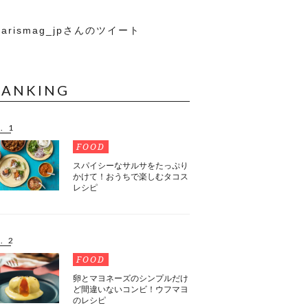
arismag_jpさんのツイート
RANKING
. 1
FOOD
スパイシーなサルサをたっぷり
かけて！おうちで楽しむタコス
レシピ
. 2
FOOD
卵とマヨネーズのシンプルだけ
ど間違いないコンビ！ウフマヨ
のレシピ