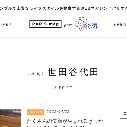
ンプルで上質なライフスタイルを提案するWEBマガジン “パリマ
LIFE
EVE
▼
世田谷代田
tag:
2 POST
2022/04/25
BREAD
たくさんの笑顔が生まれるきっか