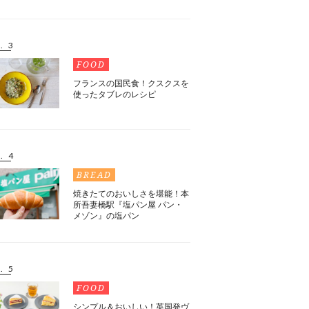
. 3
FOOD
フランスの国民食！クスクスを
使ったタブレのレシピ
. 4
BREAD
焼きたてのおいしさを堪能！本
所吾妻橋駅『塩パン屋 パン・
メゾン』の塩パン
. 5
FOOD
シンプル＆おいしい！英国発ヴ