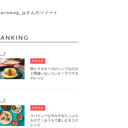
arismag_jpさんのツイート
RANKING
. 1
FOOD
卵とマヨネーズのシンプルだけ
ど間違いないコンビ！ウフマヨ
のレシピ
. 2
FOOD
スパイシーなサルサをたっぷり
かけて！おうちで楽しむタコス
レシピ