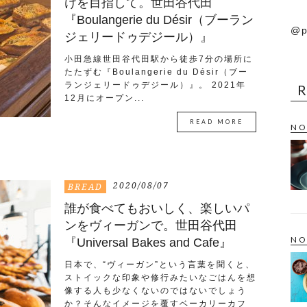
けを目指して。世田谷代田
『Boulangerie du Désir（ブーラン
@p
ジェリードゥデジール）』
小田急線世田谷代田駅から徒歩7分の場所に
たたずむ『Boulangerie du Désir（ブー
ランジェリードゥデジール）』。 2021年
12月にオープン...
READ MORE
NO
2020/08/07
BREAD
誰が食べてもおいしく、楽しいパ
ンをヴィーガンで。世田谷代田
NO
『Universal Bakes and Cafe』
日本で、“ヴィーガン”という言葉を聞くと、
ストイックな印象や修行みたいなごはんを想
像する人も少なくないのではないでしょう
か？そんなイメージを覆すベーカリーカフ