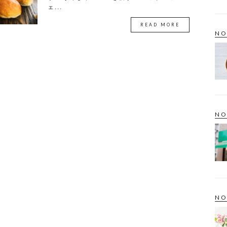
ェ...
READ MORE
NO
NO
NO