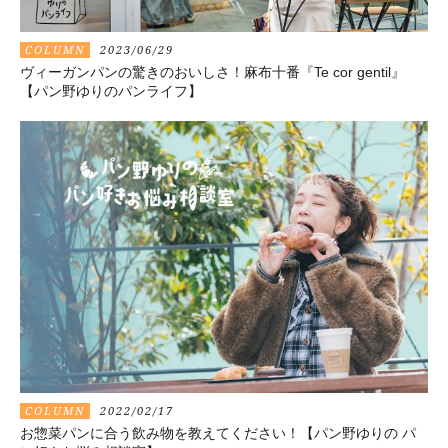
COLUMN
2023/06/29
ヴィーガンパンの驚きのおいしさ！麻布十番『Te cor gentil』
【パン野ゆりのパンライフ】
COLUMN
2022/02/17
お惣菜パンに合う飲み物を教えてください！【パン野ゆりの パ