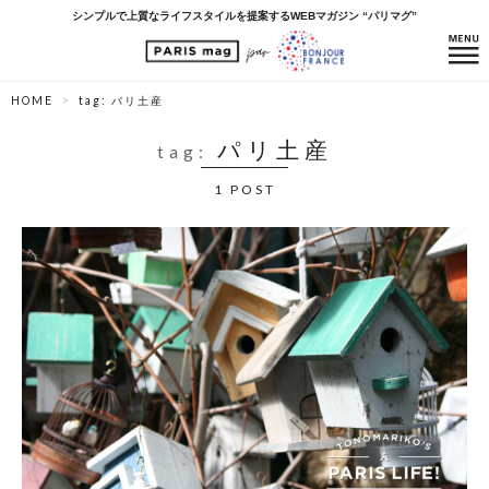
シンプルで上質なライフスタイルを提案するWEBマガジン “パリマグ”
HOME
tag: パリ土産
パリ土産
tag:
1 POST