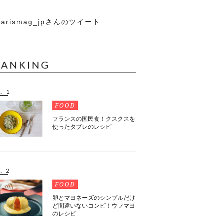
arismag_jpさんのツイート
RANKING
. 1
FOOD
フランスの国民食！クスクスを
使ったタブレのレシピ
. 2
FOOD
卵とマヨネーズのシンプルだけ
ど間違いないコンビ！ウフマヨ
のレシピ