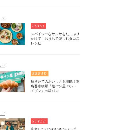
. 3
FOOD
スパイシーなサルサをたっぷり
かけて！おうちで楽しむタコス
レシピ
. 4
BREAD
焼きたてのおいしさを堪能！本
所吾妻橋駅『塩パン屋 パン・
メゾン』の塩パン
. 5
STYLE
真似したいかわいさがいっぱ