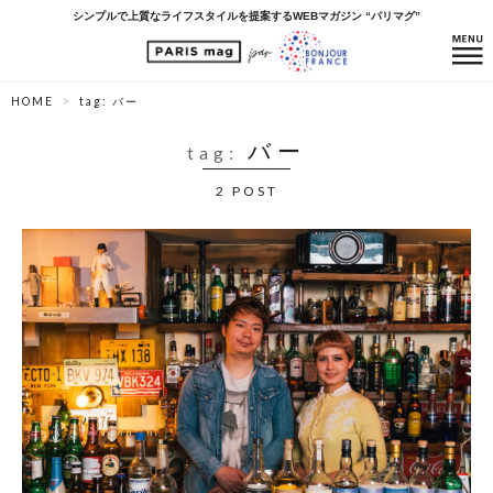
シンプルで上質なライフスタイルを提案するWEBマガジン “パリマグ”
HOME
tag: バー
バー
tag:
2 POST