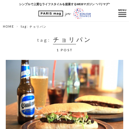
シンプルで上質なライフスタイルを提案するWEBマガジン “パリマグ”
HOME
tag: チョリパン
チョリパン
tag:
1 POST