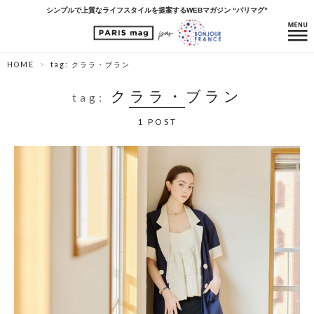
シンプルで上質なライフスタイルを提案するWEBマガジン “パリマグ”
HOME
tag: クララ・ブラン
クララ・ブラン
tag:
1 POST