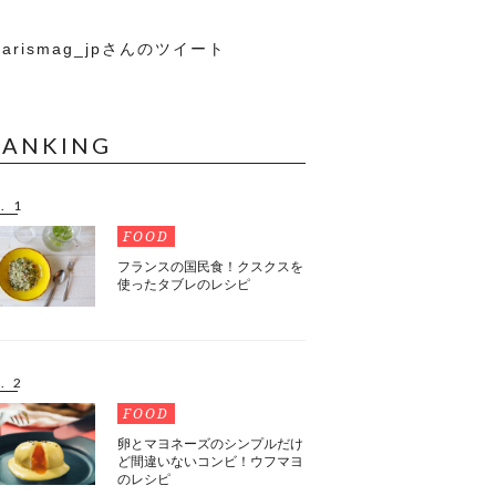
arismag_jpさんのツイート
RANKING
. 1
FOOD
フランスの国民食！クスクスを
使ったタブレのレシピ
. 2
FOOD
卵とマヨネーズのシンプルだけ
ど間違いないコンビ！ウフマヨ
のレシピ