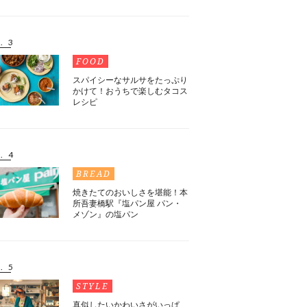
. 3
FOOD
スパイシーなサルサをたっぷり
かけて！おうちで楽しむタコス
レシピ
. 4
BREAD
焼きたてのおいしさを堪能！本
所吾妻橋駅『塩パン屋 パン・
メゾン』の塩パン
. 5
STYLE
真似したいかわいさがいっぱ