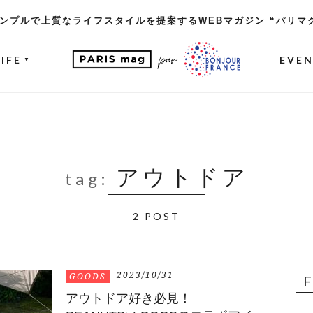
ンプルで上質なライフスタイルを提案するWEBマガジン “パリマ
LIFE
EVE
▼
アウトドア
tag:
2 POST
2023/10/31
GOODS
アウトドア好き必見！