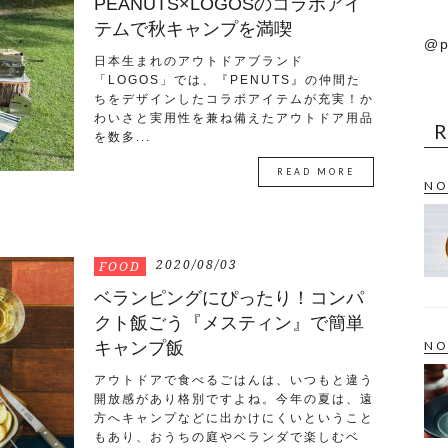
PEANUTS×LOGOSのコラボアイ
テムで秋キャンプを満喫
@p
日本生まれのアウトドアブランド
「LOGOS」では、『PENUTS』の仲間た
ちをデザインしたコラボアイテムが充実！か
わいさと実用性を兼ね備えたアウトドア用品
を数多...
READ MORE
NO
2020/08/03
FOOD
ベランピングにぴったり！コンパ
クト飯ごう『メスティン』で簡単
キャンプ飯
NO
アウトドアで食べるごはんは、いつもと違う
開放感があり格別ですよね。今年の夏は、遠
方へキャンプなどに出かけにくいということ
もあり、おうちの庭やベランダで楽しむベ