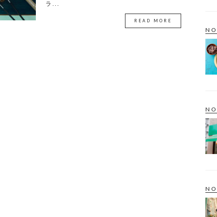
ラ...
READ MORE
NO
NO
NO