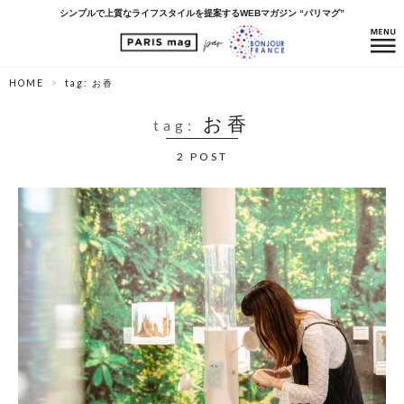
シンプルで上質なライフスタイルを提案するWEBマガジン “パリマグ”
HOME
tag: お香
お香
tag:
2 POST