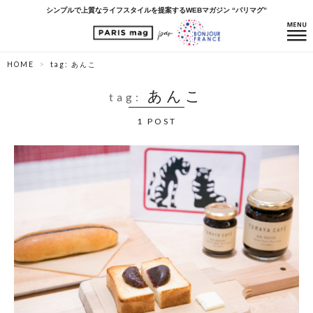
シンプルで上質なライフスタイルを提案するWEBマガジン “パリマグ”
HOME
tag: あんこ
あんこ
tag:
1 POST