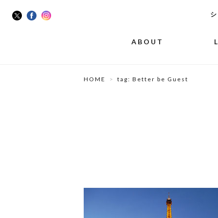
シ
ABOUT
HOME
tag: Better be Guest