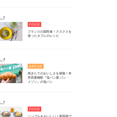
. 3
FOOD
フランスの国民食！クスクスを
使ったタブレのレシピ
. 4
BREAD
焼きたてのおいしさを堪能！本
所吾妻橋駅『塩パン屋 パン・
メゾン』の塩パン
. 5
FOOD
シンプル＆おいしい！英国発ヴ