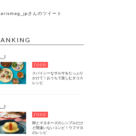
arismag_jpさんのツイート
RANKING
. 1
FOOD
スパイシーなサルサをたっぷり
かけて！おうちで楽しむタコス
レシピ
. 2
FOOD
卵とマヨネーズのシンプルだけ
ど間違いないコンビ！ウフマヨ
のレシピ