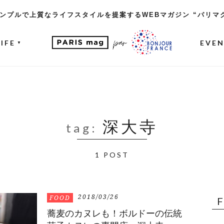
ンプルで上質なライフスタイルを提案するWEBマガジン “パリマ
LIFE
EVE
▼
深大寺
tag:
1 POST
2018/03/26
FOOD
蕎麦のカヌレも！ボルドーの伝統