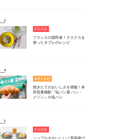
. 3
FOOD
フランスの国民食！クスクスを
使ったタブレのレシピ
. 4
BREAD
焼きたてのおいしさを堪能！本
所吾妻橋駅『塩パン屋 パン・
メゾン』の塩パン
. 5
FOOD
シンプル＆おいしい！英国発ヴ