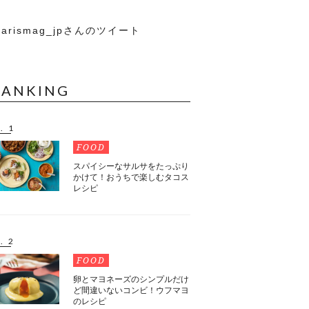
arismag_jpさんのツイート
RANKING
. 1
FOOD
スパイシーなサルサをたっぷり
かけて！おうちで楽しむタコス
レシピ
. 2
FOOD
卵とマヨネーズのシンプルだけ
ど間違いないコンビ！ウフマヨ
のレシピ