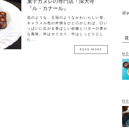
菓子カヌレの専門店・深大寺
『ル・カナール』
@p
花のような、王冠のようなかわいらしい形。
キャラメル色の外側をひと口かじれば、口い
っぱいに広がる香ばしい砂糖とバターの豊か
な風味。外はカリカリ、中はしっとりとし
た...
READ MORE
NO
NO