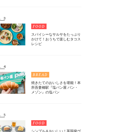
. 3
FOOD
スパイシーなサルサをたっぷり
かけて！おうちで楽しむタコス
レシピ
. 4
BREAD
焼きたてのおいしさを堪能！本
所吾妻橋駅『塩パン屋 パン・
メゾン』の塩パン
. 5
FOOD
シンプル＆おいしい！英国発ヴ