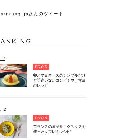
arismag_jpさんのツイート
RANKING
. 1
FOOD
卵とマヨネーズのシンプルだけ
ど間違いないコンビ！ウフマヨ
のレシピ
. 2
FOOD
フランスの国民食！クスクスを
使ったタブレのレシピ