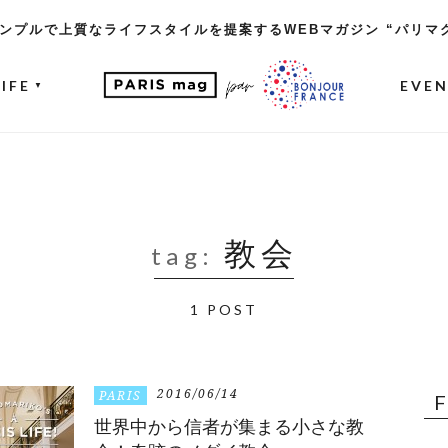
ンプルで上質なライフスタイルを提案するWEBマガジン “パリマ
LIFE
EVE
▼
教会
tag:
1 POST
2016/06/14
PARIS
世界中から信者が集まる小さな教