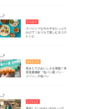
. 3
FOOD
スパイシーなサルサをたっぷり
かけて！おうちで楽しむタコス
レシピ
. 4
BREAD
焼きたてのおいしさを堪能！本
所吾妻橋駅『塩パン屋 パン・
メゾン』の塩パン
. 5
STYLE
真似したいかわいさがいっぱ