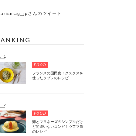
arismag_jpさんのツイート
RANKING
. 1
FOOD
フランスの国民食！クスクスを
使ったタブレのレシピ
. 2
FOOD
卵とマヨネーズのシンプルだけ
ど間違いないコンビ！ウフマヨ
のレシピ