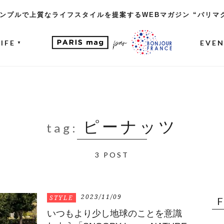
ンプルで上質なライフスタイルを提案するWEBマガジン “パリマ
LIFE
EVE
▼
ピーナッツ
tag:
3 POST
2023/11/09
STYLE
いつもより少し地球のことを意識