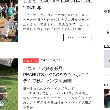
しよう「SNOOPY Loves NATURE
“Team up!”」
@p
『ピーナッツ』コミックのなかには、スヌー
ピーと仲間たちが自然を大切に思うシーンが
たくさん出てきます。 そんなスヌーピーと
仲間たちのように「いつもより少し地...
READ MORE
NO
2023/10/31
GOODS
アウトドア好き必見！
PEANUTS×LOGOSのコラボアイ
テムで秋キャンプを満喫
NO
日本生まれのアウトドアブランド
「LOGOS」では、『PENUTS』の仲間た
ちをデザインしたコラボアイテムが充実！か
わいさと実用性を兼ね備えたアウトドア用品
を数多...