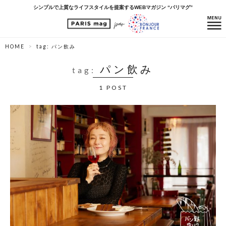
シンプルで上質なライフスタイルを提案するWEBマガジン “パリマグ”
HOME
tag: パン飲み
パン飲み
tag:
1 POST