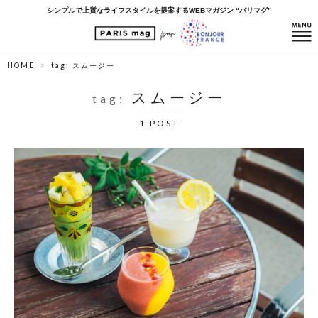
シンプルで上質なライフスタイルを提案するWEBマガジン “パリマグ”
HOME
tag: スムージー
スムージー
tag:
1 POST