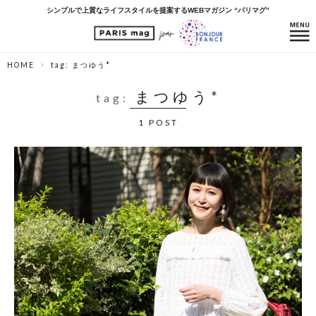
シンプルで上質なライフスタイルを提案するWEBマガジン “パリマグ”
HOME
tag: まつゆう*
まつゆう*
tag:
1 POST