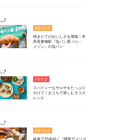
. 3
BREAD
焼きたてのおいしさを堪能！本
所吾妻橋駅『塩パン屋 パン・
メゾン』の塩パン
. 4
FOOD
スパイシーなサルサをたっぷり
かけて！おうちで楽しむタコス
レシピ
. 5
BREAD
銀座で35年続く『喫茶アメリカ