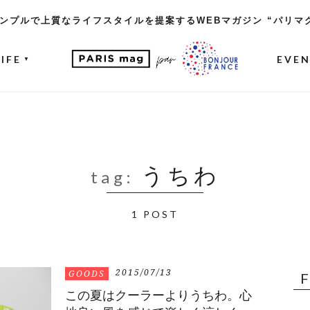
ンプルで上質なライフスタイルを提案するWEBマガジン “パリマ
LIFE
EVE
▼
うちわ
tag:
1 POST
2015/07/13
GOODS
この夏はクーラーよりうちわ。心