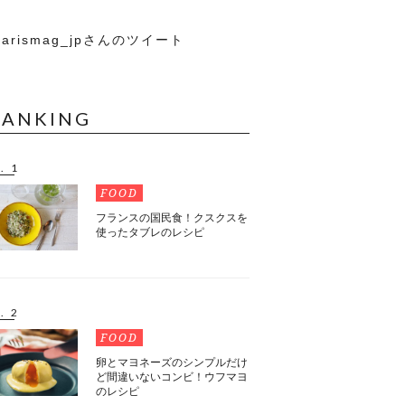
arismag_jpさんのツイート
RANKING
. 1
FOOD
フランスの国民食！クスクスを
使ったタブレのレシピ
. 2
FOOD
卵とマヨネーズのシンプルだけ
ど間違いないコンビ！ウフマヨ
のレシピ