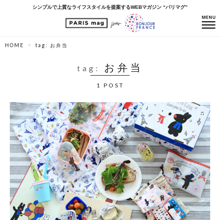
シンプルで上質なライフスタイルを提案するWEBマガジン “パリマグ”
HOME
tag: お弁当
お弁当
tag:
1 POST