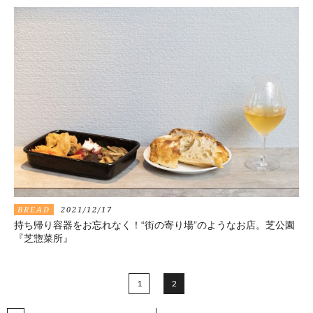
BREAD
2021/12/17
持ち帰り容器をお忘れなく！“街の寄り場”のようなお店。芝公園
『芝惣菜所』
1
2